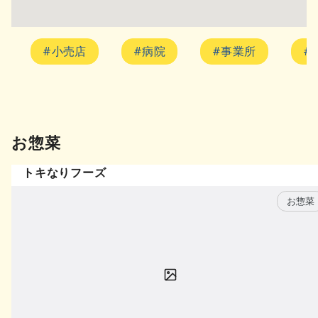
#小売店
#病院
#事業所
#
お惣菜
トキなりフーズ
お惣菜