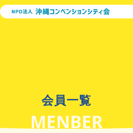
コ
ン
テ
ン
ツ
へ
移
動
会員一覧
MENBER