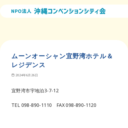
コ
ン
テ
ン
ツ
へ
移
ムーンオーシャン宜野湾ホテル＆
動
レジデンス
2024年6月26日
宜野湾市宇地泊3-7-12
TEL 098-890-1110 FAX 098-890-1120